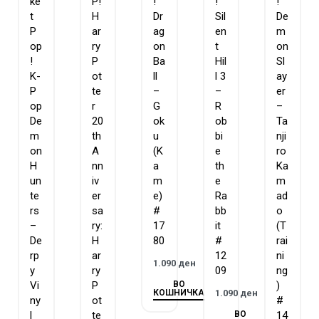
ke
P!
!
!
!
t
H
Dr
Sil
De
P
ar
ag
en
m
op
ry
on
t
on
!
P
Ba
Hil
Sl
K-
ot
ll
l 3
ay
P
te
–
–
er
op
r
G
R
–
De
20
ok
ob
Ta
m
th
u
bi
nji
on
A
(K
e
ro
H
nn
a
th
Ka
un
iv
m
e
m
te
er
e)
Ra
ad
rs
sa
#
bb
o
–
ry:
17
it
(T
De
H
80
#
rai
rp
ar
12
ni
1.090
ден
y
ry
09
ng
ВО
Vi
P
)
КОШНИЧКА
1.090
ден
ny
ot
#
ВО
l
te
14