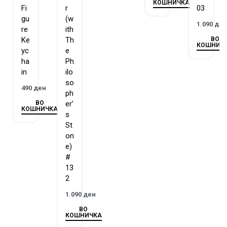
КОШНИЧКА
Fi
r
03
gu
(w
1.090
де
re
ith
ВО
Ke
Th
КОШНИЧ
yc
e
ha
Ph
in
ilo
so
490
ден
ph
ВО
er’
КОШНИЧКА
s
St
on
e)
#
13
2
1.090
ден
ВО
КОШНИЧКА