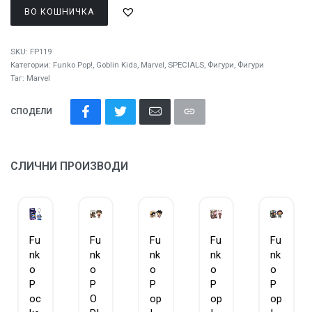
ВО КОШНИЧКА
SKU:
FP119
Категории:
Funko Pop!
,
Goblin Kids
,
Marvel
,
SPECIALS
,
Фигури
,
Фигури
Таг:
Marvel
СПОДЕЛИ
СЛИЧНИ ПРОИЗВОДИ
Fu
Fu
Fu
Fu
Fu
nk
nk
nk
nk
nk
o
o
o
o
o
P
P
P
P
P
oc
O
op
op
op