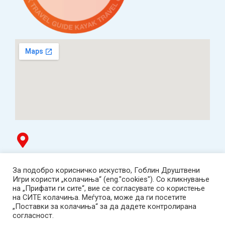
Гоблин продавница
За подобро корисничко искуство, Гоблин Друштвени
ТЦ Буњаковец - 1. кат, Скопје.
Игри користи „колачиња“ (eng."cookies"). Со кликнување
Tел: 078 669 482
на „Прифати ги сите“, вие се согласувате со користење
Работно време: пон-пет 12:00-19:00 /саб 12:00-17:00
на СИТЕ колачиња. Меѓутоа, може да ги посетите
2001-2026 Goblin Games, All Rights Reserved.
„Поставки за колачиња“ за да дадете контролирана
Гоблин ДОО, Скопје. Даночен број:
согласност.
МК4030005543925
contact@goblingames.mk