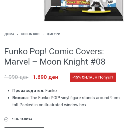
ДОМА
›
GOBLIN KIDS
›
ФИГУРИ
Funko Pop! Comic Covers:
Marvel – Moon Knight #08
1.990
ден
1.690
ден
-15% ОНЛАЈН Попуст!
Производител:
Funko
Висина:
The Funko POP! vinyl figure stands around 9 cm
tall. Packed in an illustrated window box.
1 НА ЗАЛИХА