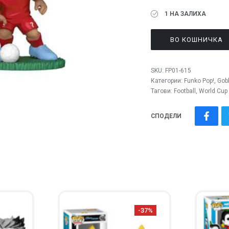
1 НА ЗАЛИХА
ВО КОШНИЧКА
SKU:
FP01-615
Категории:
Funko Pop!
,
Gobl
Тагови:
Football
,
World Cup
СПОДЕЛИ
-37%