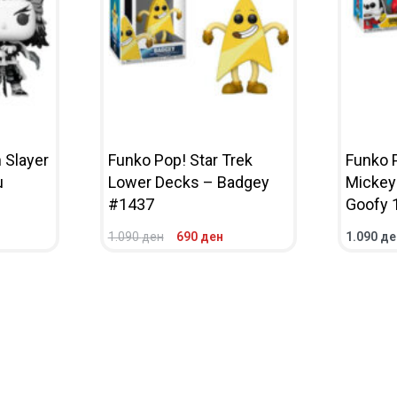
 Slayer
Funko Pop! Star Trek
Funko 
u
Lower Decks – Badgey
Mickey
#1437
Goofy 
1.090
ден
690
ден
1.090
де
ЛЕД
ВО КОШНИЧКА
ПРЕГЛЕД
ВО КОШ