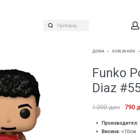
ДОМА
›
GOBLIN KIDS
›
Funko Po
Diaz #5
1.090
ден
790
Производител:
Висина:
≈10см.