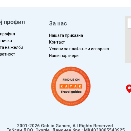
ј профил
За нас
 профил
Нашата приказна
ничка
Контакт
та на желби
Услови за плаќање и испорака
ватност
Наши партнери
П
2001-2026 Goblin Games, All Rights Reserved.
Гоблин ДОО, Скопје. Даночен број: МК4030005543925