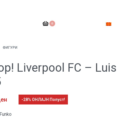
0
ФИГУРИ
p! Liverpool FC – Luis
5
ден
-28% ОНЛАЈН Попуст!
Funko