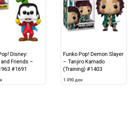
Pop! Disney:
Funko Pop! Demon Slayer
 and Friends –
– Tanjiro Kamado
1963 #1691
(Training) #1403
н
1.090
ден
НИЧКА
ПРЕГЛЕД
ВО КОШНИЧКА
ПРЕГЛЕД