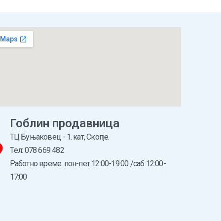
Гоблин продавница
ТЦ Буњаковец - 1. кат, Скопје.
Tел: 078 669 482
Работно време: пон-пет 12:00-19:00 /саб 12:00-
17:00