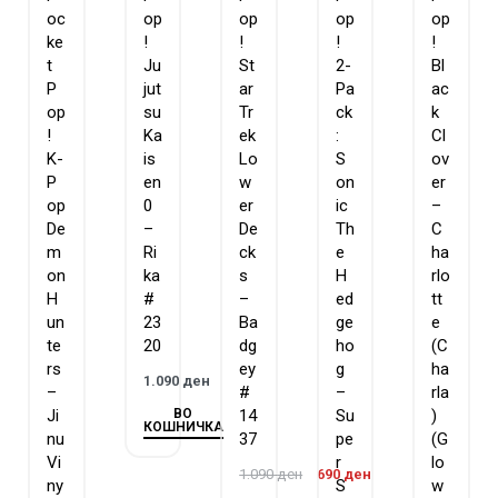
oc
op
op
op
op
ke
!
!
!
!
t
Ju
St
2-
Bl
P
jut
ar
Pa
ac
op
su
Tr
ck
k
!
Ka
ek
:
Cl
K-
is
Lo
S
ov
P
en
w
on
er
op
0
er
ic
–
De
–
De
Th
C
m
Ri
ck
e
ha
on
ka
s
H
rlo
H
#
–
ed
tt
un
23
Ba
ge
e
te
20
dg
ho
(C
rs
ey
g
ha
1.090
ден
–
#
–
rla
ВО
Ji
14
Su
)
КОШНИЧКА
nu
37
pe
(G
Vi
r
lo
1.090
ден
690
ден
ny
S
w