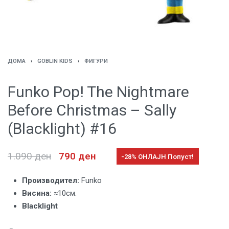
ДОМА
›
GOBLIN KIDS
›
ФИГУРИ
Funko Pop! The Nightmare
Before Christmas – Sally
(Blacklight) #16
1.090
ден
790
ден
-28% ОНЛАЈН Попуст!
Производител:
Funko
Висина:
≈10см.
Blacklight