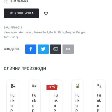
1 НА ЗАЛИХА
ВО КОШНИЧКА
SKU:
FP01-211
Категории:
Animation
,
Funko Pop!
,
Goblin Kids
,
Фигури
,
Фигури
Таг:
Disney
СПОДЕЛИ
СЛИЧНИ ПРОИЗВОДИ
-37%
Fu
Fu
Fu
Fu
Fu
nk
nk
nk
nk
nk
o
o
o
o
o
P
P
P
P
P