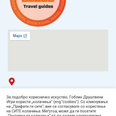
Гоблин продавница
За подобро корисничко искуство, Гоблин Друштвени
ТЦ Буњаковец - 1. кат, Скопје.
Игри користи „колачиња“ (eng."cookies"). Со кликнување
Tел: 078 669 482
на „Прифати ги сите“, вие се согласувате со користење
Работно време: пон-пет 12:00-19:00 /саб 12:00-17:00
на СИТЕ колачиња. Меѓутоа, може да ги посетите
2001-2026 Goblin Games, All Rights Reserved.
„Поставки за колачиња“ за да дадете контролирана