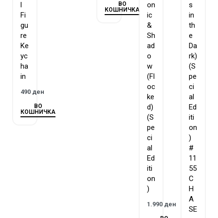
ВО
l
on
s
КОШНИЧКА
Fi
ic
in
gu
&
th
re
Sh
e
Ke
ad
Da
yc
o
rk)
ha
w
(S
in
(Fl
pe
oc
ci
490
ден
ke
al
ВО
d)
Ed
КОШНИЧКА
(S
iti
pe
on
ci
)
al
#
Ed
11
iti
55
on
C
)
H
A
1.990
ден
SE