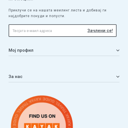
Приклучи се на нашата меилинг листа и добивај ги
најдобрите понуди и попусти.
Мој профил
Мој профил
Кошничка
За нас
Листа на желби
Приватност
ЧПП
Нашата приказна
Контакт
Услови за плаќање и испорака
Наши партнери