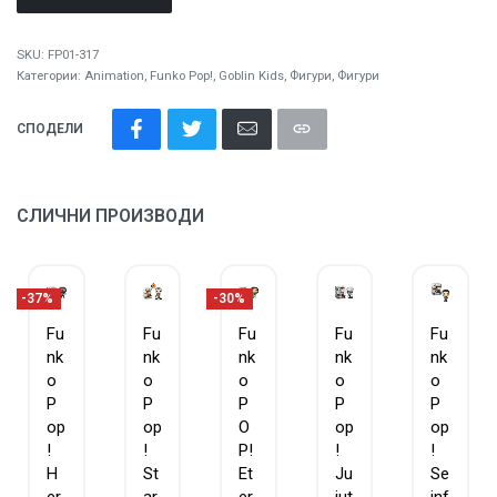
SKU:
FP01-317
Категории:
Animation
,
Funko Pop!
,
Goblin Kids
,
Фигури
,
Фигури
СПОДЕЛИ
СЛИЧНИ ПРОИЗВОДИ
-37%
-30%
Fu
Fu
Fu
Fu
Fu
nk
nk
nk
nk
nk
o
o
o
o
o
P
P
P
P
P
op
op
O
op
op
!
!
P!
!
!
H
St
Et
Ju
Se