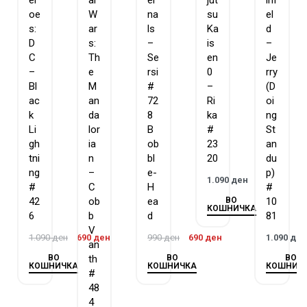
er
ar
er
jut
inf
oe
W
na
su
el
s:
ar
ls
Ka
d
D
s:
–
is
–
C
Th
Se
en
Je
–
e
rsi
0
rry
Bl
M
#
–
(D
ac
an
72
Ri
oi
k
da
8
ka
ng
Li
lor
B
#
St
gh
ia
ob
23
an
tni
n
bl
20
du
ng
–
e-
p)
1.090
ден
#
C
H
#
ВО
42
ob
ea
10
КОШНИЧКА
6
b
d
81
V
1.090
ден
690
ден
990
ден
690
ден
1.090
де
an
ВО
ВО
ВО
th
КОШНИЧКА
КОШНИЧКА
КОШНИЧ
#
48
4