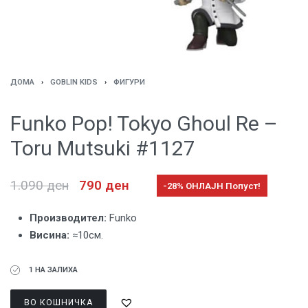
ДОМА
›
GOBLIN KIDS
›
ФИГУРИ
Funko Pop! Tokyo Ghoul Re –
Toru Mutsuki #1127
1.090
ден
790
ден
-28% ОНЛАЈН Попуст!
Производител:
Funko
Висина:
≈10см.
1 НА ЗАЛИХА
ВО КОШНИЧКА