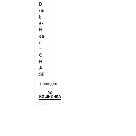
B
ob
bl
e-
H
ea
d
–
C
H
A
SE
1.980
ден
ВО
КОШНИЧКА