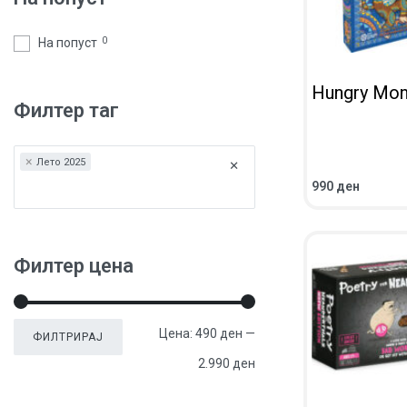
На попуст
0
Hungry Mon
Филтер таг
×
×
Лето 2025
990
ден
ВО КОШНИЧКА
ПРЕГЛЕД
Филтер цена
Цена:
490 ден
—
ФИЛТРИРАЈ
2.990 ден