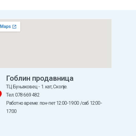
Гоблин продавница
ТЦ Буњаковец - 1. кат, Скопје.
Tел: 078 669 482
Работно време: пон-пет 12:00-19:00 /саб 12:00-
17:00