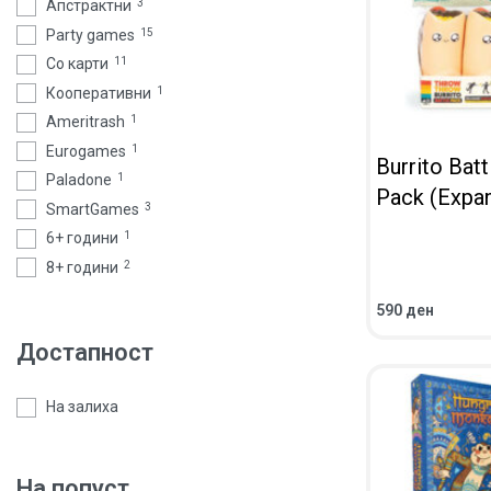
Апстрактни
3
Party games
15
Со карти
11
Кооперативни
1
Ameritrash
1
Eurogames
1
Burrito Batt
Paladone
1
Pack (Expan
SmartGames
3
6+ години
1
8+ години
2
590
ден
ВО КОШНИЧКА
ПРЕГЛЕД
Достапност
На залиха
На попуст