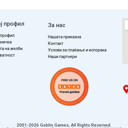
ј профил
За нас
 профил
Нашата приказна
ничка
Контакт
та на желби
Услови за плаќање и испорака
ватност
Наши партнери
П
2001-2026 Goblin Games, All Rights Reserved.