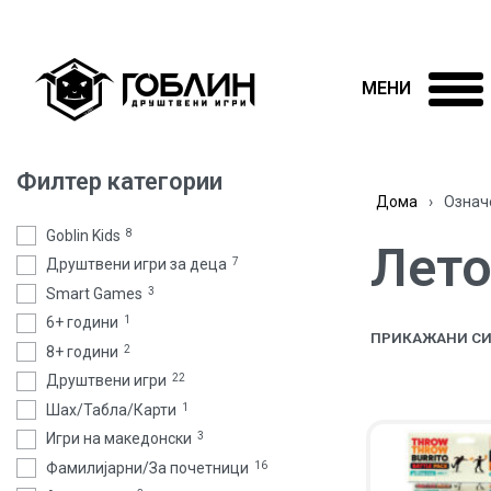
Филтер категории
Дома
›
Означ
Goblin Kids
8
Лето
Друштвени игри за деца
7
Smart Games
3
6+ години
1
ПРИКАЖАНИ СИ
8+ години
2
Друштвени игри
22
Шах/Табла/Карти
1
Игри на македонски
3
Фамилијарни/За почетници
16