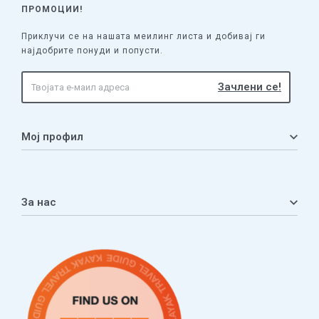
ПРОМОЦИИ!
Приклучи се на нашата меилинг листа и добивај ги
најдобрите понуди и попусти.
Мој профил
Мој профил
Кошничка
За нас
Листа на желби
Приватност
ЧПП
Нашата приказна
Контакт
Услови за плаќање и испорака
Наши партнери