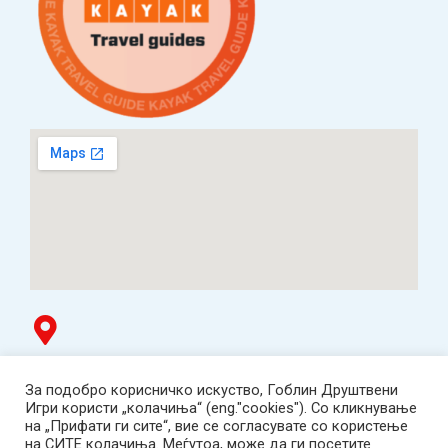
Гоблин продавница
За подобро корисничко искуство, Гоблин Друштвени
ТЦ Буњаковец - 1. кат, Скопје.
Игри користи „колачиња“ (eng."cookies"). Со кликнување
Tел: 078 669 482
на „Прифати ги сите“, вие се согласувате со користење
Работно време: пон-пет 12:00-19:00 /саб 12:00-17:00
на СИТЕ колачиња. Меѓутоа, може да ги посетите