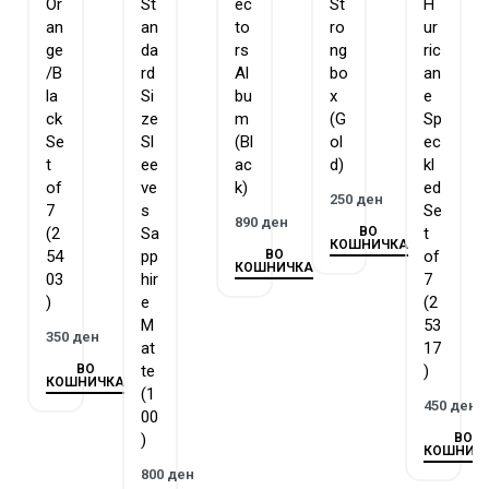
Or
St
ec
St
H
an
an
to
ro
ur
ge
da
rs
ng
ric
/B
rd
Al
bo
an
la
Si
bu
x
e
ck
ze
m
(G
Sp
Se
Sl
(Bl
ol
ec
t
ee
ac
d)
kl
of
ve
k)
ed
250
ден
7
s
Se
890
ден
ВО
(2
Sa
t
КОШНИЧКА
ВО
54
pp
of
КОШНИЧКА
03
hir
7
)
e
(2
M
53
350
ден
at
17
ВО
te
)
КОШНИЧКА
(1
450
ден
00
ВО
)
КОШНИЧ
800
ден