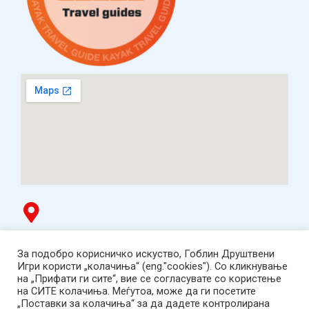
Гоблин продавница
За подобро корисничко искуство, Гоблин Друштвени
ТЦ Буњаковец - 1. кат, Скопје.
Игри користи „колачиња“ (eng."cookies"). Со кликнување
Tел: 078 669 482
на „Прифати ги сите“, вие се согласувате со користење
Работно време: пон-пет 12:00-19:00 /саб 12:00-17:00
на СИТЕ колачиња. Меѓутоа, може да ги посетите
2001-2026 Goblin Games, All Rights Reserved.
„Поставки за колачиња“ за да дадете контролирана
Гоблин ДОО, Скопје. Даночен број: