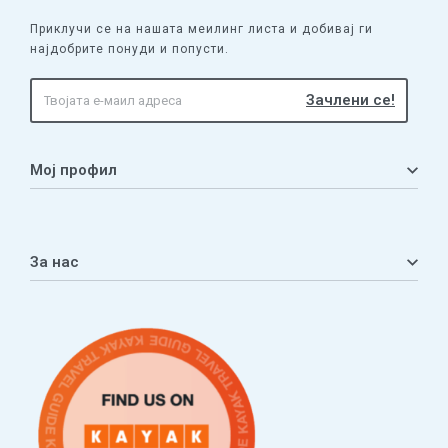
Приклучи се на нашата меилинг листа и добивај ги
најдобрите понуди и попусти.
Мој профил
Мој профил
Кошничка
За нас
Листа на желби
Приватност
ЧПП
Нашата приказна
Контакт
Услови за плаќање и испорака
Наши партнери