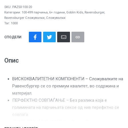
SKU:
PAZ50-100-20
Категории:
100-499 парчиња
,
6+ години
,
Goblin Kids
,
Ravensburger
,
Ravensburger Сложувалки
,
Сложувалки
Таг:
1000
СПОДЕЛИ
Опис
ВИСКОКВАЛИТЕТНИ КОМПОНЕНТИ – Сложувалките на
Равенсбургер се со премиум квалитет, во содржина и
материјал.
ПЕРФЕКТНО СОВПАЃАЊЕ – Без разлика која е
голимината на парчињата секое од нив перефктно се
совпаѓа.
СЕКОЕ ПАРЧЕ Е УНИКАТНО – Равенсбургер