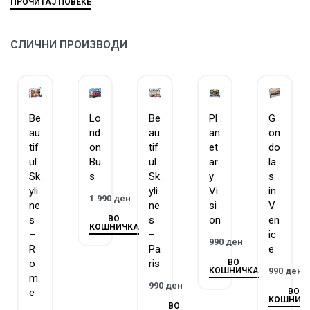
сложувалките се составени од парчиња со уникатна
форма и ниедно од нив не се повторува.
ЗАГАРАНТИРАН КВАЛИТЕТ – Равенсбургер има
СЛИЧНИ ПРОИЗВОДИ
традиција на изработка на сложувалки и игри повеќе
од 130 години.
ГОБЛИН е официјален дистрибутер на Равенсбургер за
Македонија.
Be
Lo
Be
Pl
G
au
nd
au
an
on
tif
on
tif
et
do
ul
Bu
ul
ar
la
Sk
s
Sk
y
s
yli
yli
Vi
in
1.990
ден
ne
ne
si
V
ВО
s
s
on
en
КОШНИЧКА
–
–
ic
990
ден
R
Pa
e
ВО
o
ris
КОШНИЧКА
990
ден
m
990
ден
ВО
e
КОШНИЧ
ВО