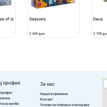
e of Ix
Seasons
Deus
3.490
ден
3.790
де
ВО КОШНИЧКА
ПРЕГЛЕД
ВО КОШ
ј профил
За нас
 профил
Нашата приказна
ничка
Контакт
та на желби
Услови за плаќање и испорака