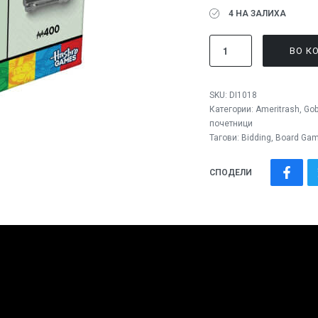
4 НА ЗАЛИХА
ВО К
SKU:
DI1018
Категории:
Ameritrash
,
Gob
почетници
Тагови:
Bidding
,
Board Gam
СПОДЕЛИ