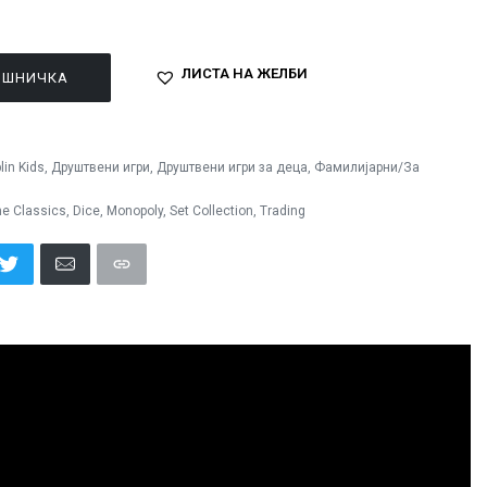
ЛИСТА НА ЖЕЛБИ
ОШНИЧКА
lin Kids
,
Друштвени игри
,
Друштвени игри за деца
,
Фамилијарни/За
e Classics
,
Dice
,
Monopoly
,
Set Collection
,
Trading