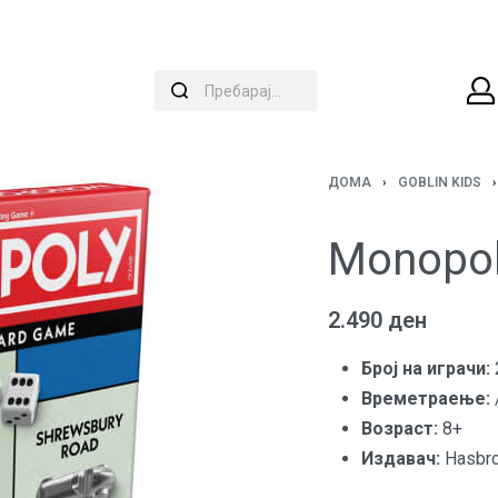
ДОМА
›
GOBLIN KIDS
›
Monopol
2.490
ден
Броj на играчи:
Времетраење:
Возраст:
8+
Издавач:
Hasbr