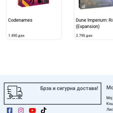
Codenames
Dune Imperium: Ris
(Expansion)
1.490
ден
2.790
ден
ВО КОШНИЧКА
ПРЕГЛЕД
ПОВЕЌЕ
ПРЕГЛЕД
Мо
Брза и сигурна достава!
Мој
Кош
Лис