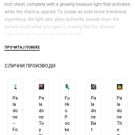
loot chest, complete with a glowing treasure light that activates
when the chest is opened. To create an even more immersive
experience, the light also plays authentic sounds from the
game’s world when you open it, making this the ultimate
collectible for fans of the Battle Royale.
The lamp is 14.4 cm wide and is powered by three AAA
batteries, making it easy to place anywhere in the home. No
cord is required, making it as convenient as it is stylish to
СЛИЧНИ ПРОИЗВОДИ
integrate into your gaming corner or children’s room.
Pa
Pa
Fu
Pa
Pa
la
la
nk
la
la
do
do
o
do
do
ne
ne
P
ne
ne
–
To
oc
Ba
Th
Fo
y
ke
t
e