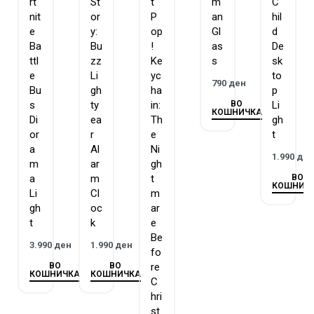
rt
St
t
m
C
nit
or
P
an
hil
e
y:
op
Gl
d
Ba
Bu
!
as
De
ttl
zz
Ke
s
sk
e
Li
yc
to
790
ден
Bu
gh
ha
p
ВО
s
ty
in:
Li
КОШНИЧКА
Di
ea
Th
gh
or
r
e
t
a
Al
Ni
1.990
де
m
ar
gh
ВО
a
m
t
КОШНИЧ
Li
Cl
m
gh
oc
ar
t
k
e
Be
3.990
ден
1.990
ден
fo
ВО
ВО
re
КОШНИЧКА
КОШНИЧКА
C
hri
st