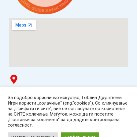
Гоблин продавница
За подобро корисничко искуство, Гоблин Друштвени
ТЦ Буњаковец - 1. кат, Скопје.
Игри користи „колачиња“ (eng."cookies"). Со кликнување
Tел: 078 669 482
на „Прифати ги сите“, вие се согласувате со користење
Работно време: пон-пет 12:00-19:00 /саб 12:00-17:00
на СИТЕ колачиња. Меѓутоа, може да ги посетите
2001-2026 Goblin Games, All Rights Reserved.
„Поставки за колачиња“ за да дадете контролирана
Гоблин ДОО, Скопје. Даночен број:
согласност.
МК4030005543925
contact@goblingames.mk