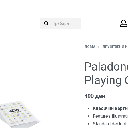
ДОМА
›
ДРУШТВЕНИ И
Paladon
Playing 
490
ден
Класични карти
Features illustra
Standard deck of 