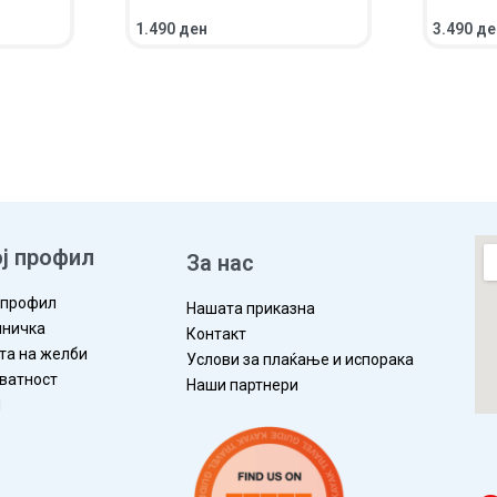
1.490
ден
3.490
де
ЛЕД
ВО КОШНИЧКА
ПРЕГЛЕД
ВО КОШ
ј профил
За нас
 профил
Нашата приказна
ничка
Контакт
та на желби
Услови за плаќање и испорака
ватност
Наши партнери
П