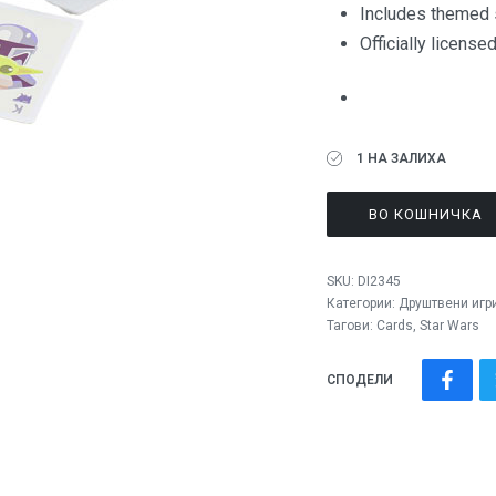
Includes themed 
Officially licens
1 НА ЗАЛИХА
ВО КОШНИЧКА
SKU:
DI2345
Категории:
Друштвени игр
Тагови:
Cards
,
Star Wars
СПОДЕЛИ