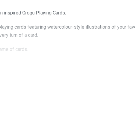
an inspired Grogu Playing Cards.
playing cards featuring watercolour-style illustrations of your fa
ery turn of a card.
game of cards.