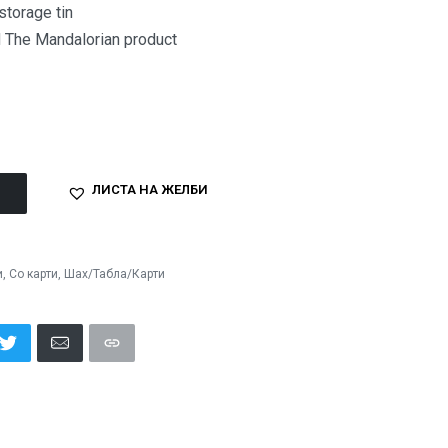
storage tin
ed The Mandalorian product
ЛИСТА НА ЖЕЛБИ
и
,
Со карти
,
Шах/Табла/Карти