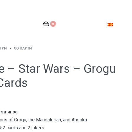
0
ГРИ
›
СО КАРТИ
e – Star Wars – Grogu
Cards
 за игра
tions of Grogu, the Mandalorian, and Ahsoka
52 cards and 2 jokers