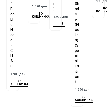
990
ден
4
m
Sh
1.090
ден
ВО
B
)
ad
КОШНИЧ
ВО
ob
o
КОШНИЧКА
1.990
ден
bl
w
ПОВЕЌЕ
e-
(Fl
H
oc
ea
ke
d
d)
–
(S
C
pe
H
ci
A
al
SE
Ed
iti
1.980
ден
on
ВО
)
КОШНИЧКА
1.990
ден
ВО
КОШНИЧКА