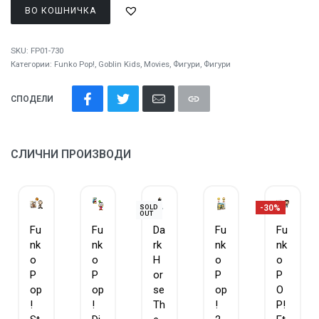
ВО КОШНИЧКА
SKU:
FP01-730
Категории:
Funko Pop!
,
Goblin Kids
,
Movies
,
Фигури
,
Фигури
СПОДЕЛИ
СЛИЧНИ ПРОИЗВОДИ
-30%
SOLD
OUT
Fu
Fu
Da
Fu
Fu
nk
nk
rk
nk
nk
o
o
H
o
o
P
P
or
P
P
op
op
se
op
O
!
!
Th
!
P!