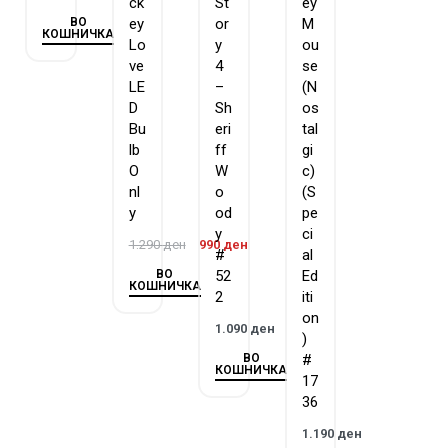
ck
St
ey
ВО
ey
or
M
КОШНИЧКА
Lo
y
ou
ve
4
se
LE
–
(N
D
Sh
os
Bu
eri
tal
lb
ff
gi
O
W
c)
nl
o
(S
y
od
pe
y
ci
1.290
ден
990
ден
#
al
ВО
52
Ed
КОШНИЧКА
2
iti
on
1.090
ден
)
ВО
#
КОШНИЧКА
17
36
1.190
ден