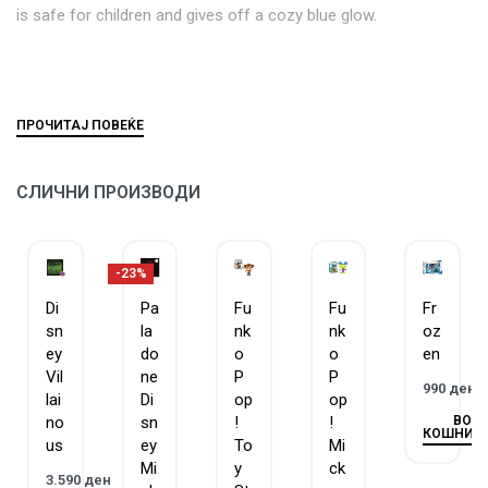
is safe for children and gives off a cozy blue glow.
СЛИЧНИ ПРОИЗВОДИ
-23%
Di
Pa
Fu
Fu
Fr
sn
la
nk
nk
oz
ey
do
o
o
en
Vil
ne
P
P
990
ден
lai
Di
op
op
ВО
no
sn
!
!
КОШНИЧ
us
ey
To
Mi
Mi
y
ck
3.590
ден