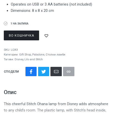
Operates on USB or 3 AA batteries (not included)
Dimensions: 8 x 8 x 20 cm
1 НА ЗАЛИХА
ВО КОШНИЧКА
SKU:
LI243
Категории:
Gift Shop
,
Paladone
,
Столни ламби
Тагови:
Disney
,
Lilo and Stitch
СПОДЕЛИ
Опис
This cheerful Stitch Ohana lamp from Disney adds atmosphere
to any child’s room. The plastic lamp, with Stitch’s head inside,