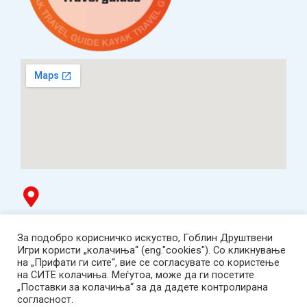
Гоблин продавница
За подобро корисничко искуство, Гоблин Друштвени
ТЦ Буњаковец - 1. кат, Скопје.
Игри користи „колачиња“ (eng."cookies"). Со кликнување
Tел: 078 669 482
на „Прифати ги сите“, вие се согласувате со користење
Работно време: пон-пет 12:00-19:00 /саб 12:00-17:00
на СИТЕ колачиња. Меѓутоа, може да ги посетите
2001-2026 Goblin Games, All Rights Reserved.
„Поставки за колачиња“ за да дадете контролирана
Гоблин ДОО, Скопје. Даночен број:
согласност.
МК4030005543925