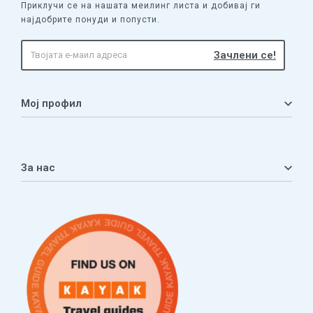
Приклучи се на нашата меилинг листа и добивај ги
најдобрите понуди и попусти.
Мој профил
Мој профил
Кошничка
За нас
Листа на желби
Приватност
ЧПП
Нашата приказна
Контакт
Услови за плаќање и испорака
Наши партнери