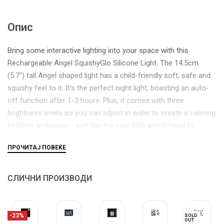
Опис
Bring some interactive lighting into your space with this
Rechargeable Angel SquishyGlo Silicone Light. The 14.5cm
(5.7″) tall Angel shaped light has a child-friendly soft, safe and
squishy feel to it. It’s the perfect night light, boasting an auto-
off function after 1-3 hours. Plus, it comes with three
brightness levels so you can adjust in order to create a calming
bedtime ambience – just tap the cute little alien’s head to
change the brightness. Power your light by charging up its non-
removable rechargeable battery (includes USB charging cable).
Once charged, it’s cordless so you can easily carry it to a
bedside table or shelf. Perfect for Lilo & Stitch fans, the
СЛИЧНИ ПРОИЗВОДИ
Rechargeable Angel SquishyGlo Silicone Light is a cute bedtime
companion for you or your little one.
-23%
SOLD
OUT