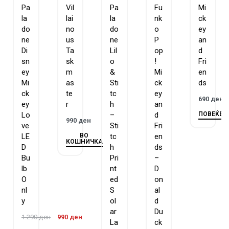
Pa
Vil
Pa
Fu
Mi
la
lai
la
nk
ck
do
no
do
o
ey
ne
us
ne
P
an
Di
Ta
Lil
op
d
sn
sk
o
!
Fri
ey
m
&
Mi
en
Mi
as
Sti
ck
ds
ck
te
tc
ey
690
ден
ey
r
h
an
ПОВЕЌЕ
Lo
–
d
990
ден
ve
Sti
Fri
ВО
LE
tc
en
КОШНИЧКА
D
h
ds
Bu
Pri
–
lb
nt
D
O
ed
on
nl
S
al
y
ol
d
ar
Du
1.290
ден
990
ден
La
ck