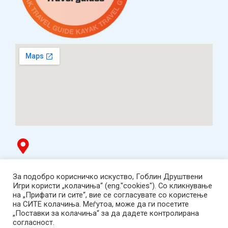
Гоблин продавница
За подобро корисничко искуство, Гоблин Друштвени
ТЦ Буњаковец - 1. кат, Скопје.
Игри користи „колачиња“ (eng."cookies"). Со кликнување
Tел: 078 669 482
на „Прифати ги сите“, вие се согласувате со користење
Работно време: пон-пет 12:00-19:00 /саб 12:00-17:00
на СИТЕ колачиња. Меѓутоа, може да ги посетите
2001-2026 Goblin Games, All Rights Reserved.
„Поставки за колачиња“ за да дадете контролирана
Гоблин ДОО, Скопје. Даночен број:
согласност.
МК4030005543925