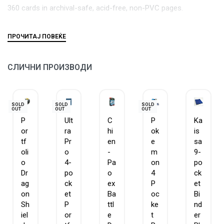
360 cards in archival-safe, acid-free, non-PVC pages.
СЛИЧНИ ПРОИЗВОДИ
SOLD
SOLD
SOLD
OUT
OUT
OUT
P
Ult
C
P
Ka
or
ra
hi
ok
is
tf
Pr
en
e
sa
oli
o
-
m
9-
o
4-
Pa
on
po
Dr
po
o
4
ck
ag
ck
ex
P
et
on
et
Ba
oc
Bi
Sh
P
ttl
ke
nd
iel
or
e
t
er