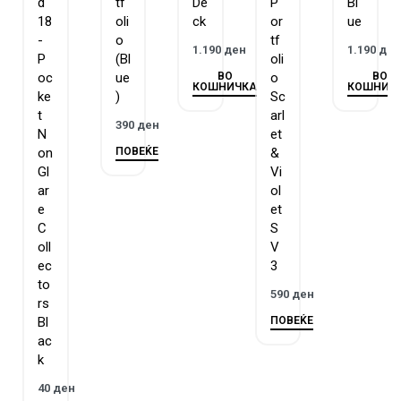
d
tf
De
P
Bl
18
oli
ck
or
ue
-
o
tf
1.190
ден
1.190
де
P
(Bl
oli
ВО
ВО
oc
ue
o
КОШНИЧКА
КОШНИЧ
ke
)
Sc
t
arl
390
ден
N
et
ПОВЕЌЕ
on
&
Gl
Vi
ar
ol
e
et
C
S
oll
V
ec
3
to
590
ден
rs
ПОВЕЌЕ
Bl
ac
k
40
ден