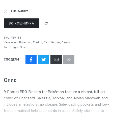
1 НА ЗАЛИХА
ВО КОШНИЧКА
SKU:
REM184
Категории:
Pokemon
,
Trading Card Games
,
Папки
Таг:
Dragon Shield
СПОДЕЛИ
Опис
9-Pocket PRO-Binders for Pokémon feature a vibrant, full-art
cover of Charizard, Salazzle, Torkoal, and Alolan Marowak, and
includes an elastic strap closure. Side-loading pockets and low-
friction material help keep cards in place. Safely stores up to