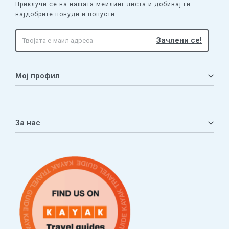
Приклучи се на нашата меилинг листа и добивај ги
најдобрите понуди и попусти.
Мој профил
Мој профил
Кошничка
За нас
Листа на желби
Приватност
ЧПП
Нашата приказна
Контакт
Услови за плаќање и испорака
Наши партнери