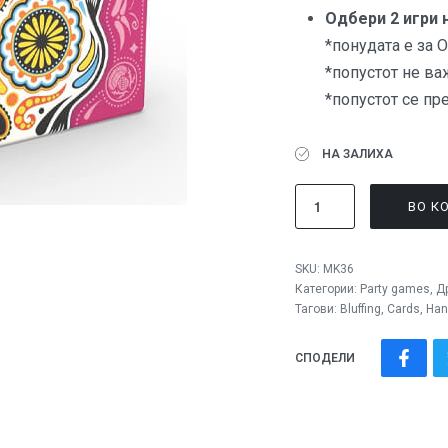
Одбери 2 игри 
*понудата е за
*попустот не ва
*попустот се пр
НА ЗАЛИХА
ВО К
SKU:
MK36
Категории:
Party games
,
Д
Тагови:
Bluffing
,
Cards
,
Han
СПОДЕЛИ