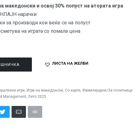
на македонски и освој 30% попуст на втората игра
 ОНЛАЈН нарачки
жи за производи кои веќе се на попуст
есметува на играта со помала цена
ЛИСТА НА ЖЕЛБИ
ОШНИЧКА
руштвени игри
,
Игри на македонски
,
Со карти
,
Фамилијарни/За почетници
d Management
,
Лето 2025