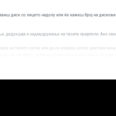
поставиш диск со лицето надолу или ќе кажеш број на диск
ње, дедукција и надмудрување на твоите пријатели. Ако са
иск на твоето купче или да се кладиш колку цветови мо
иш на кладбата, добиваш еден поен, а два поена се довол
чки вештини со тоа што ќе пробаш да ги фатиш другите и
вај ги картите до самиот крај за да победиш во оваа игра 
 и сомнителни цветови, “Skull” е многу едноставна за уче