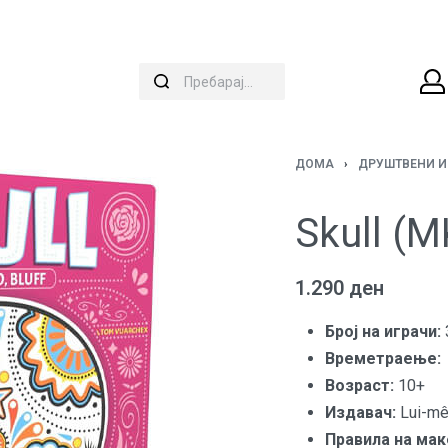
ДОМА
›
ДРУШТВЕНИ И
Skull (
1.290
ден
Број на играчи:
Времетраење:
Вoзраст:
10+
Издавач:
Lui-m
Правила на мак