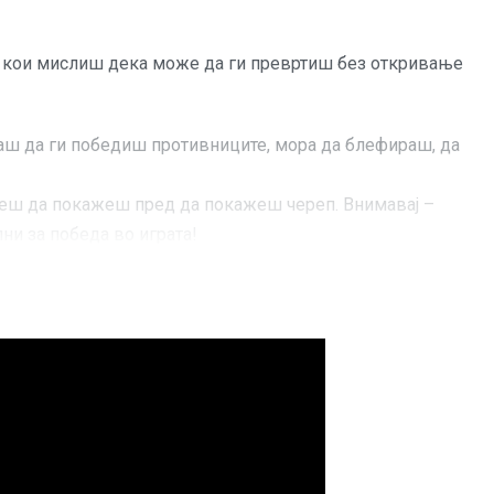
ови кои мислиш дека може да ги превртиш без откривање
каш да ги победиш противниците, мора да блефираш, да
жеш да покажеш пред да покажеш череп. Внимавај –
ни за победа во играта!
грачи со черепот. Но, биди сигурен дека и
на измама и перцепција.
ње, но опасно тешка за победа и неверојатно тешка за