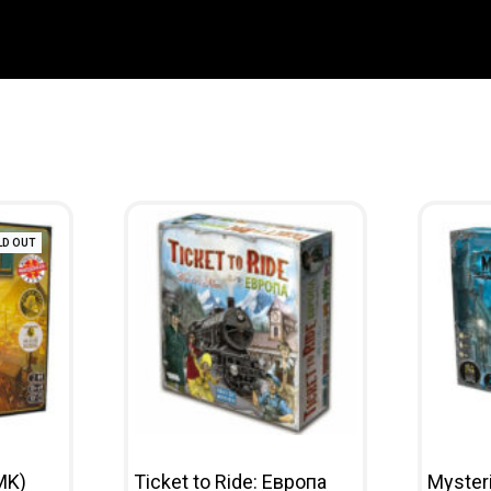
LD OUT
MK)
Ticket to Ride: Европа
Myster