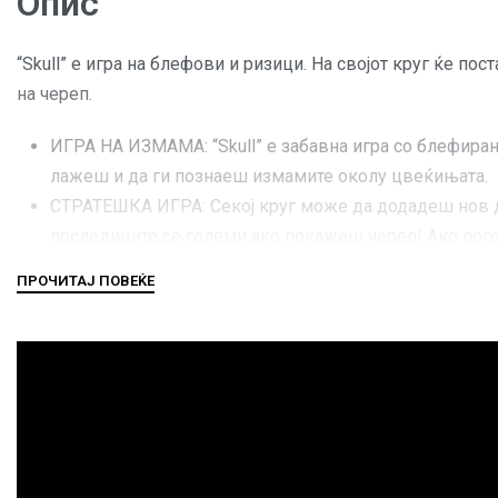
Опис
“Skull” е игра на блефови и ризици. На својот круг ќе 
на череп.
ИГРА НА ИЗМАМА: “Skull” е забавна игра со блефира
лажеш и да ги познаеш измамите околу цвеќињата.
СТРАТЕШКА ИГРА: Секој круг може да додадеш нов д
последиците се големи ако покажеш череп! Ако погод
ПРЕДИЗВИК И НАТПРЕВАР: Извежбај ги твоите блефира
противниците нема баш така лесно да ти дозволат. Чу
ЛЕСНА ЗА УЧЕЊЕ: Прастара игра на орнаментни черепи
владеење.
Награди и признанија:
2012 Golden Geek Best Party Board Game Nominee
2011 Spiel des Jahres Recommended