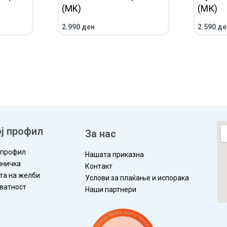
(MK)
(МК)
2.990
ден
2.590
де
ВО КОШНИЧКА
ПРЕГЛЕД
ВО КОШ
ј профил
За нас
 профил
Нашата приказна
ничка
Контакт
та на желби
Услови за плаќање и испорака
ватност
Наши партнери
П