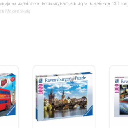
ја на изработка на сложувалки и игри повеќе од 130 год
за Македонија.