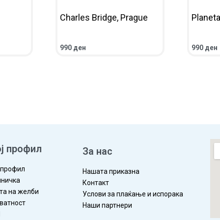
Charles Bridge, Prague
Planeta
990
ден
990
ден
ЛЕД
ВО КОШНИЧКА
ПРЕГЛЕД
ВО КОШ
ј профил
За нас
 профил
Нашата приказна
ничка
Контакт
та на желби
Услови за плаќање и испорака
ватност
Наши партнери
П