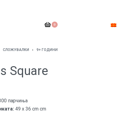
0
СЛОЖУВАЛКИ
›
9+ ГОДИНИ
rs Square
300 парчиња
иката:
49 x 36 cm cm