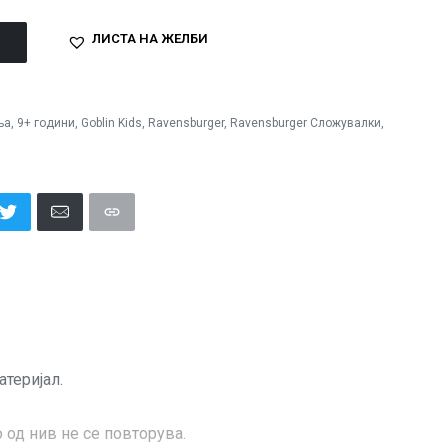
ЛИСТА НА ЖЕЛБИ
ња
,
9+ години
,
Goblin Kids
,
Ravensburger
,
Ravensburger Сложувалки
,
теријал.
од нив не се повторува.