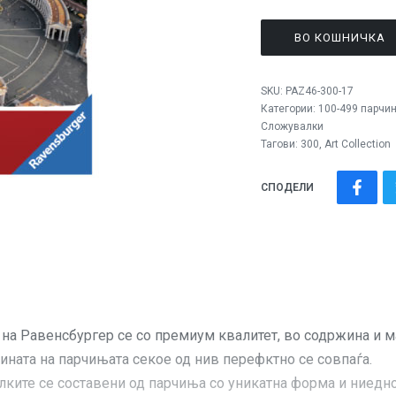
ВО КОШНИЧКА
SKU:
PAZ46-300-17
Категории:
100-499 парчи
Сложувалки
Тагови:
300
,
Art Collection
СПОДЕЛИ
авенсбургер се со премиум квалитет, во содржина и ма
ата на парчињата секое од нив перефктно се совпаѓа.
те се составени од парчиња со уникатна форма и ниедно 