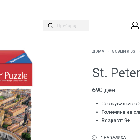
ДОМА
›
GOBLIN KIDS
›
St. Pete
690
ден
Сложувалка со 
Големина на сл
Возраст:
9+
1 НА ЗАЛИХА