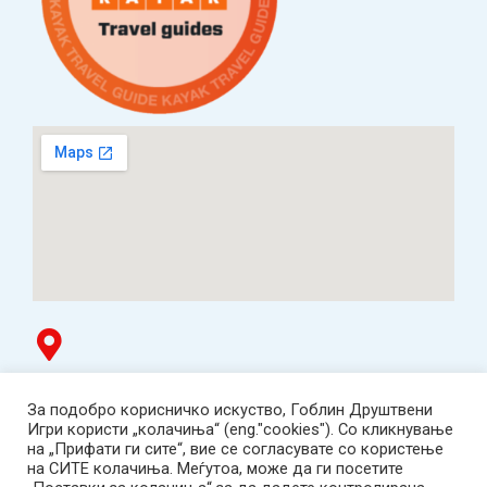
Гоблин продавница
За подобро корисничко искуство, Гоблин Друштвени
ТЦ Буњаковец - 1. кат, Скопје.
Игри користи „колачиња“ (eng."cookies"). Со кликнување
Tел: 078 669 482
на „Прифати ги сите“, вие се согласувате со користење
Работно време: пон-пет 12:00-19:00 /саб 12:00-17:00
на СИТЕ колачиња. Меѓутоа, може да ги посетите
2001-2026 Goblin Games, All Rights Reserved.