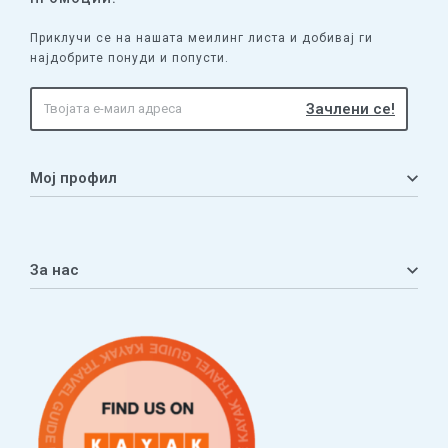
Приклучи се на нашата меилинг листа и добивај ги
најдобрите понуди и попусти.
Мој профил
Мој профил
Кошничка
За нас
Листа на желби
Приватност
ЧПП
Нашата приказна
Контакт
Услови за плаќање и испорака
Наши партнери