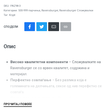
SKU:
PAZ98-3
Категории:
500-999 парчиња
,
Ravensburger
,
Ravensburger Сложувалки
Таг:
Krypt
СПОДЕЛИ
Опис
Високо-квалитетни компоненти
– Сложувалките на
Ravensburger се со врвен квалитет, содржина и
материјал.
Перфектно совпаѓање
– Без разлика која е
големината на делчињата, секое од нив перефктно се
совпаѓа.
Секое делче е уникатно
– Ravensburger
сложувалките се составени од делчиња со уникатна