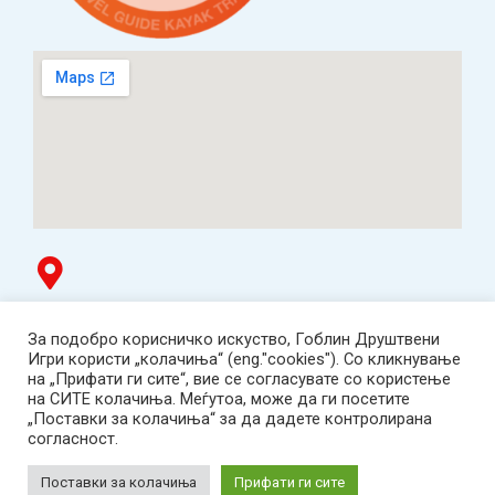
Гоблин продавница
За подобро корисничко искуство, Гоблин Друштвени
ТЦ Буњаковец - 1. кат, Скопје.
Игри користи „колачиња“ (eng."cookies"). Со кликнување
Tел: 078 669 482
на „Прифати ги сите“, вие се согласувате со користење
Работно време: пон-пет 12:00-19:00 /саб 12:00-17:00
на СИТЕ колачиња. Меѓутоа, може да ги посетите
2001-2026 Goblin Games, All Rights Reserved.
„Поставки за колачиња“ за да дадете контролирана
Гоблин ДОО, Скопје. Даночен број:
согласност.
МК4030005543925
contact@goblingames.mk
Поставки за колачиња
Прифати ги сите