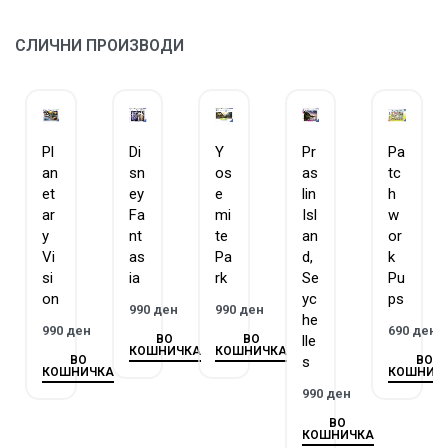
форма и ниедно од нив не се повторува.
Ravensburger има традиција на изработка на
СЛИЧНИ ПРОИЗВОДИ
сложувалки и игри, повеќе од 130 години.
Pl
Di
Y
Pr
Pa
an
sn
os
as
tc
et
ey
e
lin
h
ar
Fa
mi
Isl
w
y
nt
te
an
or
Vi
as
Pa
d,
k
si
ia
rk
Se
Pu
on
yc
ps
990
ден
990
ден
he
990
ден
690
ден
ВО
ВО
lle
КОШНИЧКА
КОШНИЧКА
ВО
ВО
s
КОШНИЧКА
КОШНИЧ
990
ден
ВО
КОШНИЧКА