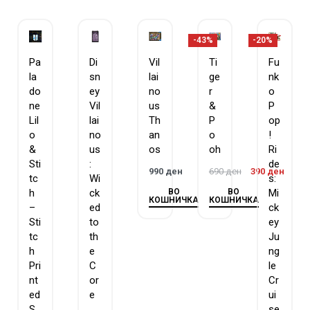
-43%
-20%
Pa
Di
Vil
Ti
Fu
la
sn
lai
ge
nk
do
ey
no
r
o
ne
Vil
us
&
P
Lil
lai
Th
P
op
o
no
an
o
!
&
us
os
oh
Ri
Sti
:
de
990
ден
690
ден
390
ден
tc
Wi
s:
ВО
ВО
h
ck
Mi
КОШНИЧКА
КОШНИЧКА
–
ed
ck
Sti
to
ey
tc
th
Ju
h
e
ng
Pri
C
le
nt
or
Cr
ed
e
ui
S
se