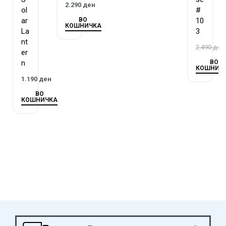
2.290
ден
ol
#
ВО
ar
10
КОШНИЧКА
La
3
nt
2.490
ден
er
ВО
n
КОШНИЧ
1.190
ден
ВО
КОШНИЧКА