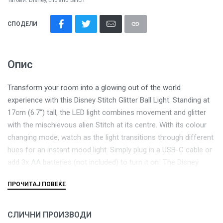
Тагови:
Disney
,
Lilo and Stitch
СПОДЕЛИ
Опис
Transform your room into a glowing out of the world
experience with this Disney Stitch Glitter Ball Light. Standing at
17cm (6.7″) tall, the LED light combines movement and glitter
with the mischievous alien Stitch at its centre. With its colour
changing mode, watch as the light transitions through different
hues for an instant mood light. Simply plug in a USB-C cable or
add 3x AA batteries (not included) to turn it on! The Disney
Stitch Glitter Ball Light is the perfect addition to any Lilo and
Stitch fan’s space or a playful piece of decor for your home.
СЛИЧНИ ПРОИЗВОДИ