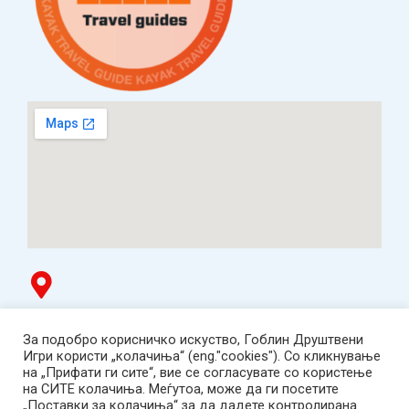
Гоблин продавница
За подобро корисничко искуство, Гоблин Друштвени
ТЦ Буњаковец - 1. кат, Скопје.
Игри користи „колачиња“ (eng."cookies"). Со кликнување
Tел: 078 669 482
на „Прифати ги сите“, вие се согласувате со користење
Работно време: пон-пет 12:00-19:00 /саб 12:00-17:00
на СИТЕ колачиња. Меѓутоа, може да ги посетите
2001-2026 Goblin Games, All Rights Reserved.
„Поставки за колачиња“ за да дадете контролирана