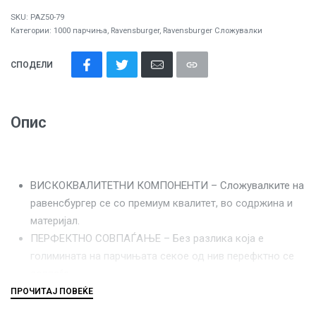
SKU:
PAZ50-79
Категории:
1000 парчиња
,
Ravensburger
,
Ravensburger Сложувалки
СПОДЕЛИ
Опис
ВИСКОКВАЛИТЕТНИ КОМПОНЕНТИ – Сложувалките на
равенсбургер се со премиум квалитет, во содржина и
материјал.
ПЕРФЕКТНО СОВПАЃАЊЕ – Без разлика која е
голимината на парчињата секое од нив перефктно се
совпаѓа.
СЕКОЕ ПАРЧЕ Е УНИКАТНО – Равенсбургер
сложувалките се составени од парчиња со уникатниа