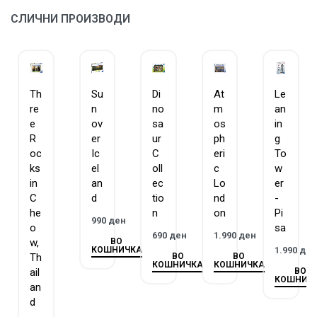
форма и ниедно од нив не се повторува.
СЛИЧНИ ПРОИЗВОДИ
ЗАГАРАНТИРАН КВАЛИТЕТ – Равенсбургер има
традиција на изработка на сложувалки и игри повеќе
од 130 години.
Th
Su
Di
At
Le
re
n
no
m
an
e
ov
sa
os
in
R
er
ur
ph
g
oc
Ic
C
eri
To
ks
el
oll
c
w
in
an
ec
Lo
er
C
d
tio
nd
-
he
n
on
Pi
990
ден
o
sa
690
ден
1.990
ден
ВО
w,
КОШНИЧКА
1.990
де
ВО
ВО
Th
КОШНИЧКА
КОШНИЧКА
ВО
ail
КОШНИЧ
an
d