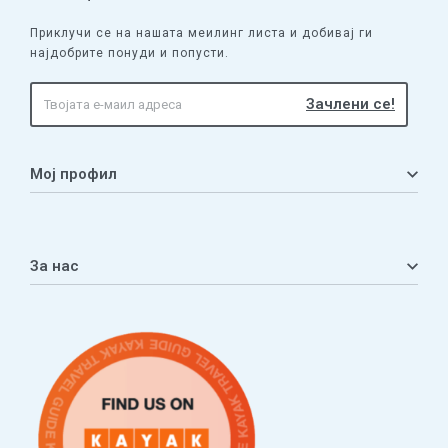
Приклучи се на нашата меилинг листа и добивај ги
најдобрите понуди и попусти.
Мој профил
Мој профил
Кошничка
За нас
Листа на желби
Приватност
ЧПП
Нашата приказна
Контакт
Услови за плаќање и испорака
Наши партнери