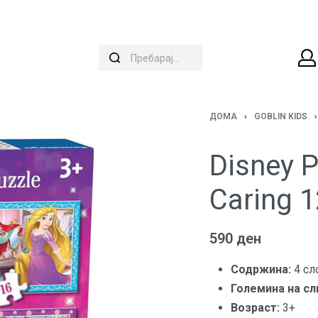
ДОМА
›
GOBLIN KIDS
›
Disney P
Caring 
590
ден
Содржина:
4 сл
Големина на сл
Возраст:
3+