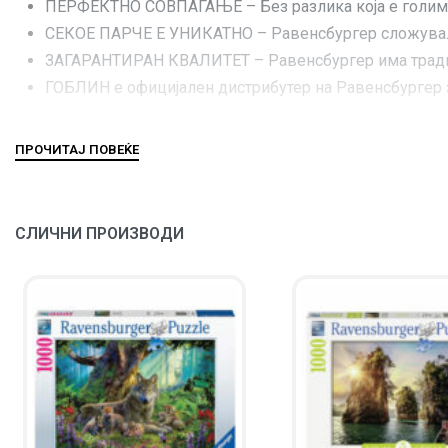
ПЕРФЕКТНО СОВПАЃАЊЕ – Без разлика која е голимин
СЕКОЕ ПАРЧЕ Е УНИКАТНО – Равенсбургер сложувалки
ЗАГАРАНТИРАН КВАЛИТЕТ – Равенсбургер има традици
ГОБЛИН е официјален дистрибутер на Равенсбургер 
СЛИЧНИ ПРОИЗВОДИ