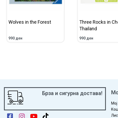
Wolves in the Forest
Three Rocks in Ch
Thailand
990
ден
990
ден
ВО КОШНИЧКА
ПРЕГЛЕД
ВО КОШНИЧКА
ПРЕГ
Мо
Брза и сигурна достава!
Мој
Кош
Лис