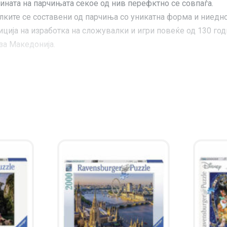
ата на парчињата секое од нив перефктно се совпаѓа.
те се составени од парчиња со уникатна форма и ниедно 
ја на изработка на сложувалки и игри повеќе од 130 год
за Македонија.