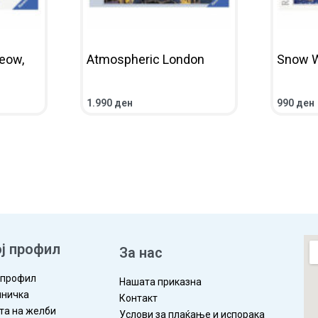
eow,
Atmospheric London
Snow W
1.990
ден
990
ден
ЛЕД
ВО КОШНИЧКА
ПРЕГЛЕД
ПОВЕЌЕ
ј профил
За нас
 профил
Нашата приказна
ничка
Контакт
та на желби
Услови за плаќање и испорака