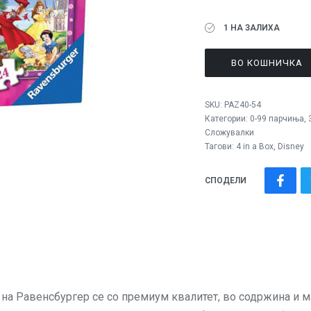
1 НА ЗАЛИХА
ВО КОШНИЧКА
SKU:
PAZ40-54
Категории:
0-99 парчиња
,
Сложувалки
Тагови:
4 in a Box
,
Disney
СПОДЕЛИ
авенсбургер се со премиум квалитет, во содржина и ма