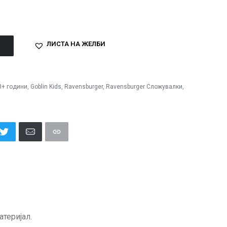
ЛИСТА НА ЖЕЛБИ
3+ години
,
Goblin Kids
,
Ravensburger
,
Ravensburger Сложувалки
,
теријал.